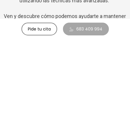
utilizando las técnicas más avanzadas.
Ven y descubre cómo podemos ayudarte a mantener
una sonrisa saludable y radiante. ¡Agenda tu cita hoy
Pide tu cita
683 409 994
mismo!
Pedir cita